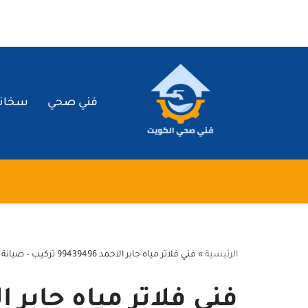
تخطى
إلى
المحتوى
فني صحي
سخان
الرئيسية
»
فني فلاتر مياه جابر الاحمد 99439496 تركيب – صيانة – تصليح