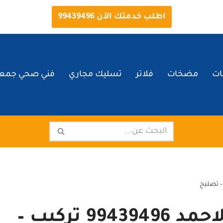
اطلب خدمتك الآن 99439496
ات
مضخات
فلاتر
تسليك مجاري
فني صحي جمعي
فني فلاتر مياه جابر الاحمد 99439496 تركيب –