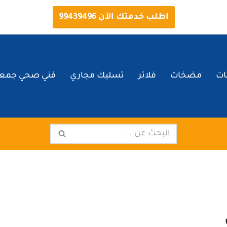
اطلب خدمتك الآن 99439496
ات
مضخات
فلاتر
تسليك مجاري
فني صحي جمعي