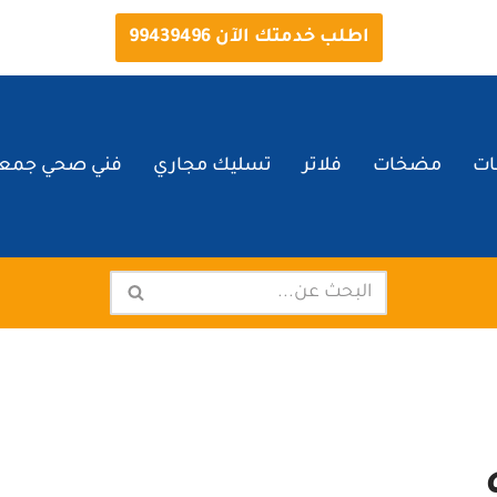
اطلب خدمتك الآن 99439496
ات
مضخات
فلاتر
تسليك مجاري
فني صحي جمعي