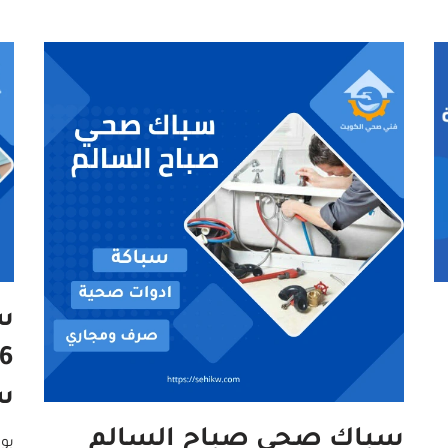
س
س
سباك صحي صباح السالم
بو