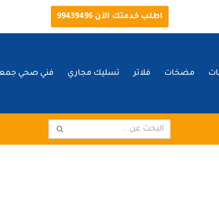
اطلب خدمتك الآن 99439496
ات
مضخات
فلاتر
تسليك مجاري
فني صحي جمعي