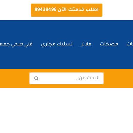
اطلب خدمتك الآن 99439496
ات
مضخات
فلاتر
تسليك مجاري
فني صحي جمعي