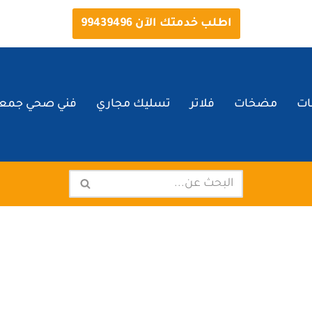
اطلب خدمتك الآن 99439496
ات
مضخات
فلاتر
تسليك مجاري
فني صحي جمعي