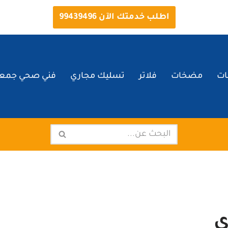
اطلب خدمتك الآن 99439496
ات
مضخات
فلاتر
تسليك مجاري
فني صحي جمعي
ي