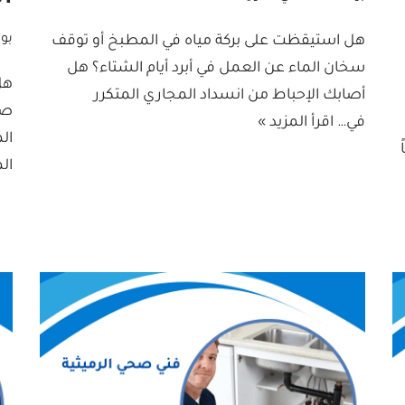
بو
هل استيقظت على بركة مياه في المطبخ أو توقف
سخان الماء عن العمل في أبرد أيام الشتاء؟ هل
هل
أصابك الإحباط من انسداد المجاري المتكرر
صف
في…
اقرأ المزيد »
ال
ال