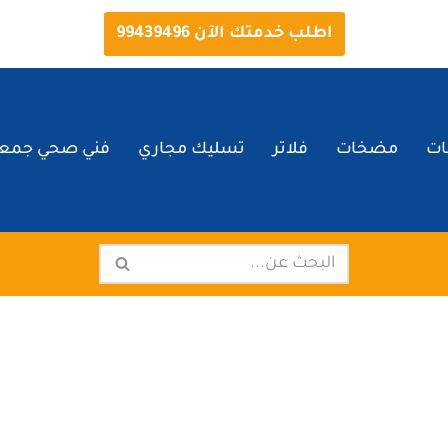
اطلب خدمتك الآن 99439496
ات
مضخات
فلاتر
تسليك مجاري
فني صحي جمعي