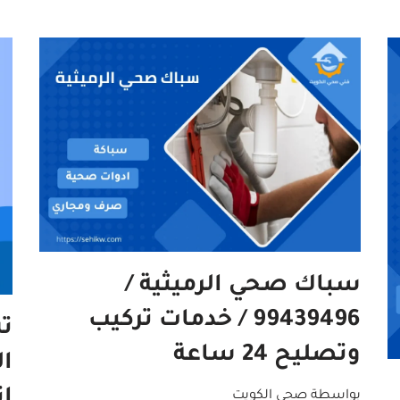
سباك صحي الرميثية /
99439496 / خدمات تركيب
تس
وتصليح 24 ساعة
ا
بواسطة
صحي الكويت