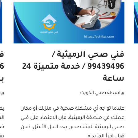
فني صحي الرميثية /
ف
99439496 / خدمة متميزة 24
ساعة
ب
بواسطة
صحي الكويت
بو
عندما تواجه أي مشكلة صحية في منزلك أو مكان
يع
عملك في منطقة الرميثية، فإن الاعتماد على فني
ال
صحي الرميثية المتخصص يعد الحل الأمثل. نحن
خد
هنا…
اقرأ المزيد »
يع