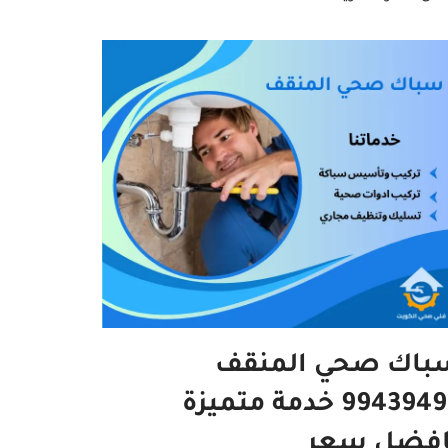
باك صحي المنقف
99439496 خدمة متميزة
افضل سعر