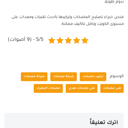
تدوم طويلاً.
فنحن خبراء تصليح المضخات وتركيبها بأحدث تقنيات ومعدات على
مستوى الكويت وباقل تكاليف ممكنة.
5/5 - (9 أصوات)
الوسوم:
تركيب مضخات
شركة مضخات
صيانة مضخات
فني مضخات
فني مضخات هندي
مضخات الجهراء
اترك تعليقاً