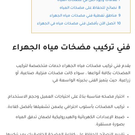
7
علامات وجود خلل في مضخات المياه
8
نصائح للحفاظ على مضخات المياه
9
مناطق تغطية فني مضخات مياه الجهراء
10
اتصل الآن بأفضل فني مضخات مياه في الجهراء
فني تركيب مضخات مياه الجهراء
يقدم فني تركيب مضخات مياه الجهراء خدمات متخصصة لتركيب
المضخات بكافة أنواعها ، سواء كانت مضخات منزلية، صناعية، أو
زراعية. حيث يتميز الفنى بخبرته الواسعة في:
اختيار مضخه مناسبة بناءً على احتياجات العميل وحجم الاستخدام.
تركيب المضخات بأسلوب احترافي يضمن تشغيلها بأفضل كفاءة.
ضبط الإعدادات الكهربائية والهيدروليكية لضمان تدفق المياه
بصورة مستقرة.
تقديم النصائح للحفاظ على كفاءة المضخة الخاصة بك بعد تركيبها.